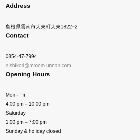
Address
島根県雲南市大東町大東1822−2
Contact
0854-47-7994
nishikori@mroom-unnan.com
Opening Hours
Mon - Fri
4:00 pm – 10:00 pm
Saturday
1:00 pm – 7:00 pm
Sunday & holiday closed